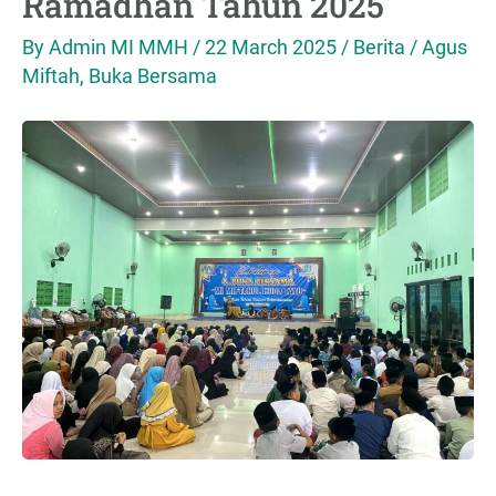
Ramadhan Tahun 2025
Huda
By
Admin MI MMH
/
22 March 2025
/
Berita
/
Agus
Tayu
Miftah
,
Buka Bersama
Adakan
Buka
Bersama
di
Bulan
Suci
Ramadhan
Tahun
2025